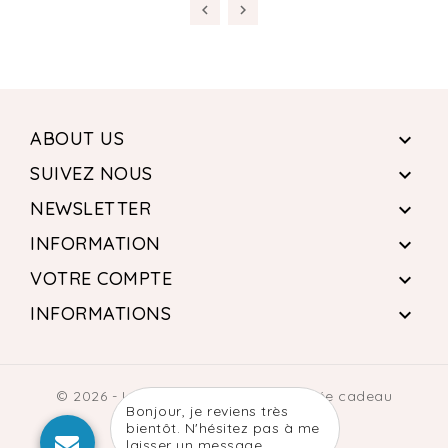
ABOUT US

SUIVEZ NOUS

NEWSLETTER

INFORMATION

VOTRE COMPTE

INFORMATIONS

© 2026 - Logiciel e-commerce par Idée cadeau
Bonjour, je reviens très
personalisée™
bientôt. N'hésitez pas à me
laisser un message