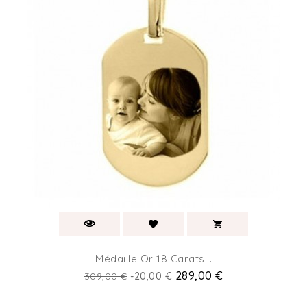
Médaille Or 18 Carats...
Prix
Prix
289,00 €
309,00 €
-20,00 €
de
base