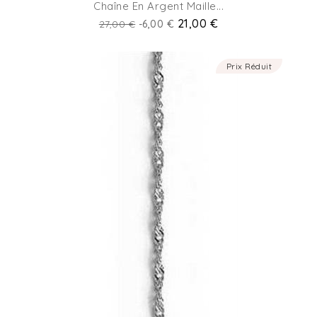
Chaîne En Argent Maille...
Prix
Prix
21,00 €
27,00 €
-6,00 €
de
base
Prix Réduit