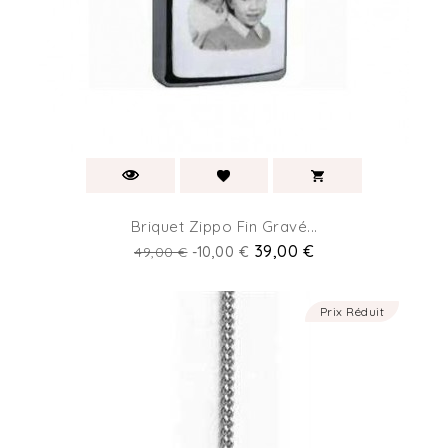
Briquet Zippo Fin Gravé...
Prix
Prix
39,00 €
49,00 €
-10,00 €
de
base
Prix Réduit