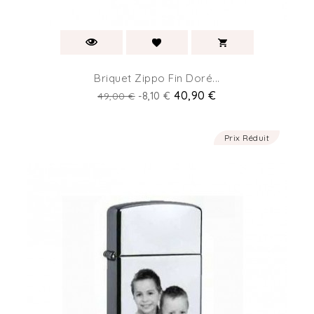
Briquet Zippo Fin Doré...
Prix
Prix
40,90 €
49,00 €
-8,10 €
de
base
Prix Réduit