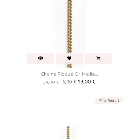
Chaine Plaqué Or Maille...
Prix
Prix
19,00 €
24,00 €
-5,00 €
de
base
Prix Réduit