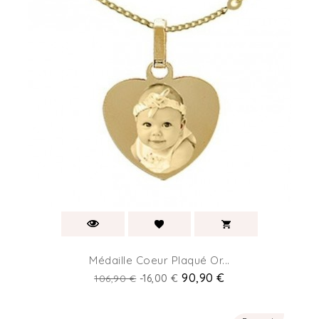
Médaille Coeur Plaqué Or...
Prix
Prix
90,90 €
106,90 €
-16,00 €
de
base