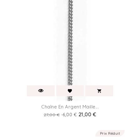
Chaîne En Argent Maille...
Prix
Prix
21,00 €
27,00 €
-6,00 €
de
base
Prix Réduit