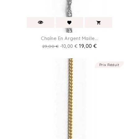
Chaîne En Argent Maille...
Prix
Prix
19,00 €
29,00 €
-10,00 €
de
base
Prix Réduit