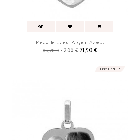
Médaille Coeur Argent Avec...
Prix
Prix
71,90 €
83,90 €
-12,00 €
de
base
Prix Réduit