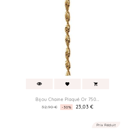
Bijou Chaine Plaqué Or 750...
Prix
Prix
23,03 €
32,90 €
-30%
de
base
Prix Réduit