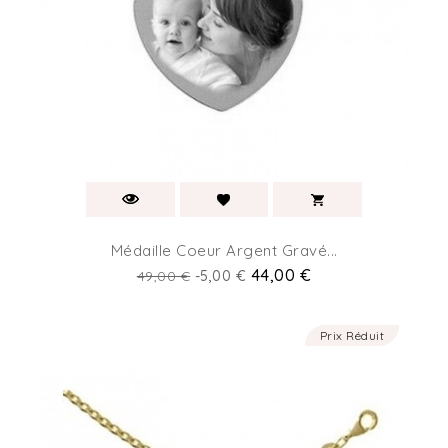
Médaille Coeur Argent Gravé...
Prix
Prix
44,00 €
49,00 €
-5,00 €
de
base
Prix Réduit