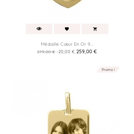
Médaille Cœur En Or 9...
Prix
Prix
259,00 €
279,00 €
-20,00 €
de
base
Promo !