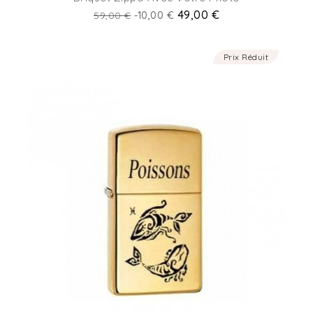
Prix
Prix
49,00 €
59,00 €
-10,00 €
de
base
Prix Réduit