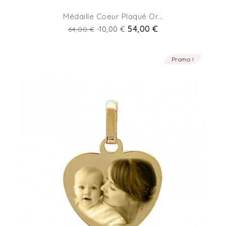
Médaille Coeur Plaqué Or...
Prix
Prix
54,00 €
64,00 €
-10,00 €
de
base
Promo !