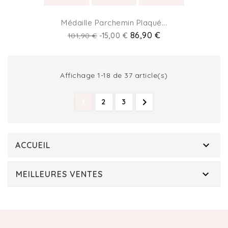
Médaille Parchemin Plaqué...
Prix
Prix
86,90 €
101,90 €
-15,00 €
de
base
Affichage 1-18 de 37 article(s)

1
2
3

ACCUEIL

MEILLEURES VENTES