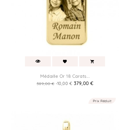
Médaille Or 18 Carats...
Prix
Prix
379,00 €
389,00 €
-10,00 €
de
base
Prix Réduit