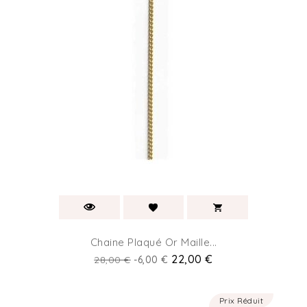
Chaine Plaqué Or Maille...
Prix
Prix
22,00 €
28,00 €
-6,00 €
de
base
Prix Réduit