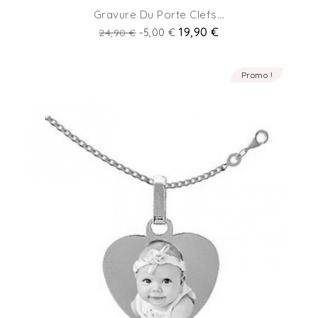
Gravure Du Porte Clefs...
Prix
Prix
19,90 €
24,90 €
-5,00 €
de
base
Promo !