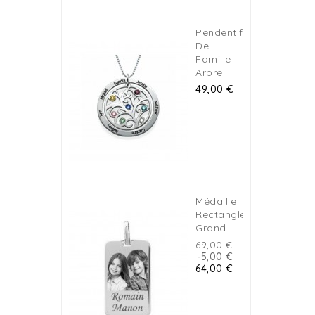
Pendentif
De
Famille
Arbre...
Prix
49,00 €
Médaille
Rectangle
Grand...
Prix
69,00 €
de
Prix
-5,00 €
base
64,00 €