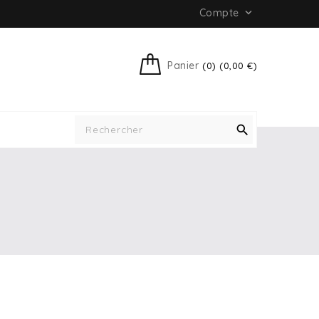
Compte

Panier
(0) (0,00 €)
